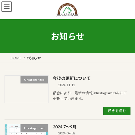
コ
ナ
ン
ビ
テ
ゲ
ン
ー
ツ
シ
へ
ョ
お知らせ
ス
ン
キ
に
ッ
移
プ
動
HOME
お知らせ
今後の更新について
Uncategorized
2024-11-11
都合により、最新の情報はInstagramのみにて
更新していきます。
続きを読む
2024.7〜9月
Uncategorized
2024-07-02