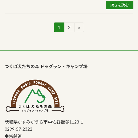
続きを読む
投
1
2
»
固
固
定
定
稿
ペ
ペ
ー
ー
の
ジ
ジ
ペ
つくば犬たちの森 ドッグラン・キャンプ場
ー
ジ
送
り
茨城県かすみがうら市中佐谷飯塚1123-1
0299-57-2322
◆常磐道